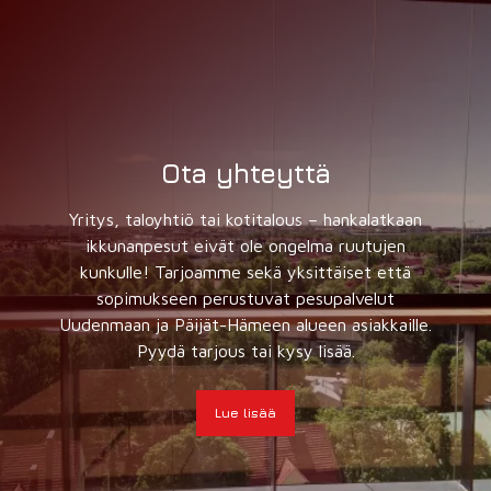
Ota yhteyttä
Yritys, taloyhtiö tai kotitalous – hankalatkaan
ikkunanpesut eivät ole ongelma ruutujen
kunkulle! Tarjoamme sekä yksittäiset että
sopimukseen perustuvat pesupalvelut
Uudenmaan ja Päijät-Hämeen alueen asiakkaille.
Pyydä tarjous tai kysy lisää.
Lue lisää